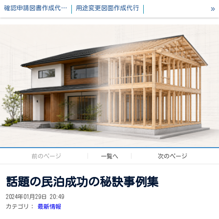
»
確認申請図書作成代行｜PDF・Jw・各種データ納品対応
用途変更図面作成代行
設計事務所・工務店様へ｜構造計算・省エネ計算・確認申請を一貫して対応
お問合せフォーム
コラム
プロフィール
ご利用方法
資格/経歴
業務提携建築士募集
業務内容
特定商取引法表記
前のページ
一覧へ
次のページ
話題の民泊成功の秘訣事例集
2024年01月29日 20:49
カテゴリ：
最新情報