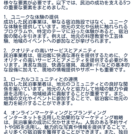
様々な要素が必要です。以下では、民泊の成功を支える5つ
の重要な要素をまとめました。
1. ユニークな体験の提供
成功した民泊事業は、単なる宿泊施設ではなく、ユニーク
な体験を提供しています。地元の文化や伝統に触れられる
プログラムや、特定のテーマに沿った体験があると、宿泊
客の関心を引きます。例えば、地元の料理教室や工芸体
験、地域のイベントへの参加などが挙げられます。
2. クオリティの高いサービスとアメニティ
民泊事業者は、宿泊客に快適な滞在を提供するために、ク
オリティの高いサービスとアメニティを提供する必要があ
ります。清潔な施設、快適な寝具、高速Wi-Fiなどの基本的
な設備に加えて、現地の情報提供やサポートも重要です。
3. ローカルコミュニティとの連携
成功した民泊事業者は、地元のコミュニティとの良好な関
係を築いています。地元の人々と協力して地域の魅力や資
源を活用し、地域経済に貢献することが重要です。また、
地域の文化やイベントに参加することで、宿泊客に地元の
魅力を紹介することができます。
4. オンラインマーケティングとブランディング
インターネットを活用した効果的なマーケティング戦略
は、民泊事業の成功に欠かせません。人気のある予約サイ
トやSNSを活用し、魅力的な写真や情報を提供することで、
より多くの宿泊客を獲得することができます。また、独自